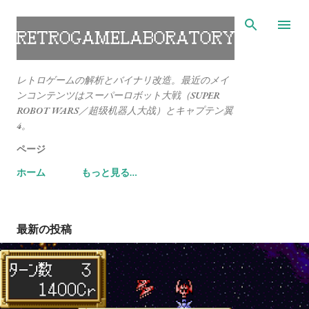
スキップしてメイン コンテンツに移動
レトロゲームの解析とバイナリ改造。最近のメイ
ンコンテンツはスーパーロボット大戦（SUPER
ROBOT WARS／超级机器人大战）とキャプテン翼
4。
ページ
ホーム
もっと見る…
最新の投稿