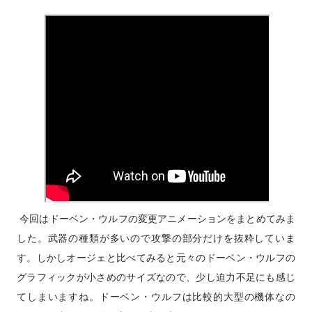
適用した数値）が低いユニットは威力重視の武器で反撃される
事が多い。残弾やEN消費も気になるところだが、分身持ちであ
るゲッター2系やF91であればこの命令を活用できるかもしれな
い。 「積極的にいけ！」は、相手が一撃で倒せる場合は命中
率が1%以上ある最強の武器を選択。但し、その武器の残弾が残
り1だったり、その武器を使用してもう一度使用できるだけの残
りENがなくなる場合は使わず、次に威力が高く命中率が1%以
上あり、かつ残弾が残り2以上か現在のENで二回以上使用でき
るEN消費武器を選択するという思考を繰り返す（EN消費武器
に関してはたまに例外あり）。どうしようもない場合は弾切
れ、またはEN枯渇にならない命中率がゼロの現在選択できる最
今回はドーベン・ウルフの変更アニメーションをまとめてみま
強の武器を選択する。これに合致する武器がない場合は反撃不
した。武器の種類が多いので攻撃の部分だけを抜粋していま
能扱いになる（そのため、条件を成立させれば弾切れでなくと
す。しかしオージェと比べてみると元々のドーベン・ウルフの
もパイロットが弾切れの台詞を吐く姿を拝める）弾切れや射程
グラフィックが小さめのサイズなので、少し迫力不足にも感じ
外からの攻撃には何もしない。相手を一撃で倒せない場合の思
てしまいますね。ドーベン・ウルフは比較的大型の機体なの
考も同様。やはり原則として武器選択の際に反撃相手の...