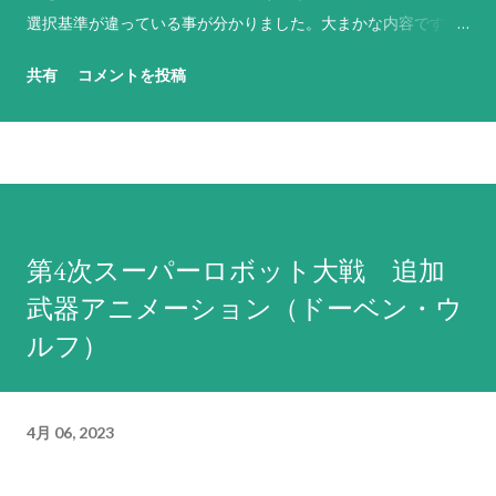
選択基準が違っている事が分かりました。大まかな内容です
が、基本的には以下のような基準で反撃武器や行動を選択して
共有
コメントを投稿
います（なお、原則として敵軍やNPCのパイロットは「必ず反
撃せよ！」に設定されています）。 「必ず反撃せよ！」は、
残弾や残りENにかかわらず命中率が1%以上ある最強の武器を
選択。その武器の命中率がゼロになる場合は、次に威力が高く
命中率が1%以上ある武器を選択するという思考を繰り返す。ど
うしようもない場合は命中率がゼロでもとにかく現状で使用可
第4次スーパーロボット大戦 追加
能な最強の武器を選択する。これに合致する武器がない場合は
武器アニメーション（ドーベン・ウ
反撃不能扱いになる。弾切れや射程外からの攻撃には何もしな
い。先攻側の攻撃でHPがゼロになると判断しても反撃を試み、
ルフ）
それができない場合は反撃不能扱いとなる。原則として武器選
択の際に相手の残りHPは考慮しないため、反撃相手のHPが仮
に残り1であろうとも最強の武器で反撃する。前述の通り、敵軍
4月 06, 2023
やNPCは原則としてこの命令が設定されているため、回避力
（=パイロットの反応と操縦と直感の総和に機体のサイズ補正を