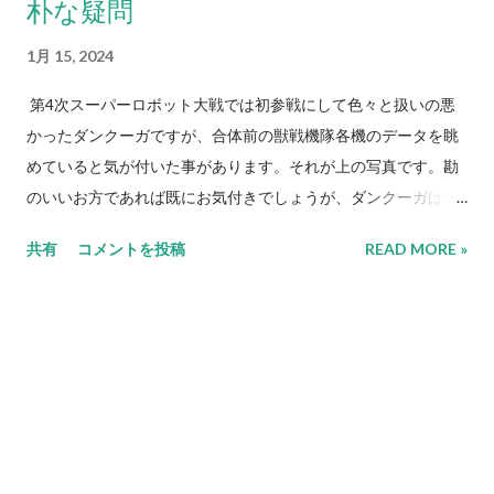
魔装機神パイロット3人（ヤン...
朴な疑問
1月 15, 2024
第4次スーパーロボット大戦では初参戦にして色々と扱いの悪
かったダンクーガですが、合体前の獣戦機隊各機のデータを眺
めていると気が付いた事があります。それが上の写真です。勘
のいいお方であれば既にお気付きでしょうが、ダンクーガは合
体するといってもビッグモスの頭部にイーグルファイターが乗
共有
コメントを投稿
READ MORE »
り、ランドクーガーとランドライガーが両足首部分になるだけ
という実質的にはほとんどビッグモスと同じような状態です。
それだけに武装もビッグモスに搭載された火器に依存している
要素が大きい（本来はビッグモスの各武装はダンクーガ状態で
も個々に使用できるのですが、この辺りは今に至るまで全くと
言っていい程に再現されていません）のですが、ビッグモスと
ダンクーガのパルスレーザーの性能が全然違うのです。上の写
真はビッグモスのパルスレーザーの写真ですが、これを下に掲