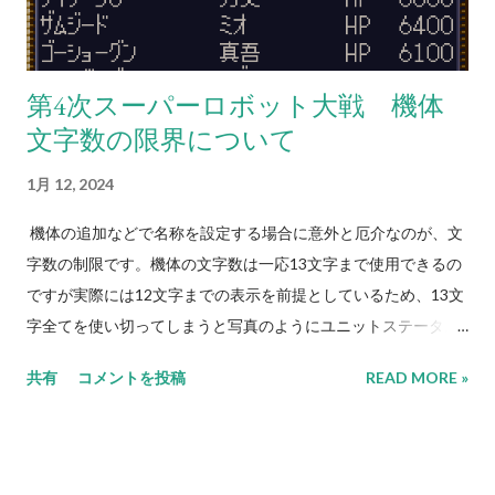
まいます。これを踏まえて、ダンクーガの武装にビッグモスの
各武器を使えるように調整したり性能を見直すと「熱血気合断
空砲要員」からザコ戦もボス戦もこなせる万能ロボットにする
第4次スーパーロボット大戦 機体
事ができるのではないでしょうか。
文字数の限界について
1月 12, 2024
機体の追加などで名称を設定する場合に意外と厄介なのが、文
字数の制限です。機体の文字数は一応13文字まで使用できるの
ですが実際には12文字までの表示を前提としているため、13文
字全てを使い切ってしまうと写真のようにユニットステータス
参照時の閲覧画面でパイロットの名前の前にある空白部分まで
共有
コメントを投稿
READ MORE »
使ってしまうので非常に見苦しいものとなります。これを防ぐ
には略称を用いて機体名を少しでも短くするか特殊文字を作成
する、またはパラメーター画面のレイアウトを変更するしかな
いのです。 今回のサンプルではご覧のように中黒を省略して、