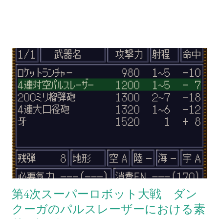
かして戦線離脱、F完になるとルート次第でNPCとして自軍と共
いになる（そのため、条件を成立させれば弾切れでなくともパ
に戦うようになり、OGシリーズでは遂に自軍メンバーとして
イロットが弾切れの台詞を吐く姿を拝める）弾切れや射程外か
正式に使用可能となります。折角なので今回のパッチではルー
らの攻撃には何もしない。相手を一撃で倒せない場合の思考も
ト次第で三将軍を自軍に参入させて使えるようにしたいのです
同様。やはり原則として武器選択の際に反撃相手の...
が、これを実施するとその分だけMSやHMなどをイベントで強
制廃棄してユニットの空きを確保しなければならなくなりま
す。正直なところバンプレスト系のキャラクターやユニットよ
りも版権作品のキャラクターやユニットを使いたいという方々
の方が多いと思いますので、三将軍が仲間になるルートではF完
のようにNPC化するに留めるかどうか非常に悩んでいます。 他
にも悩んでいる点はギリアムや副主人公の扱いなどいくつかあ
るのですが、大まかに言えば以上の二点が大きな悩みどころで
す。この辺りにどう折り合いをつけるかでパッチの完成までの
時間が大きく変わりそうです。なるべくであれば今回のパッチ
第4次スーパーロボット大戦 ダン
ではRAMの構造改変による登録最大数変更のような大規模な改
クーガのパルスレーザーにおける素
造は行いたくないので、何かしらの理由を付けてマサキ以外の