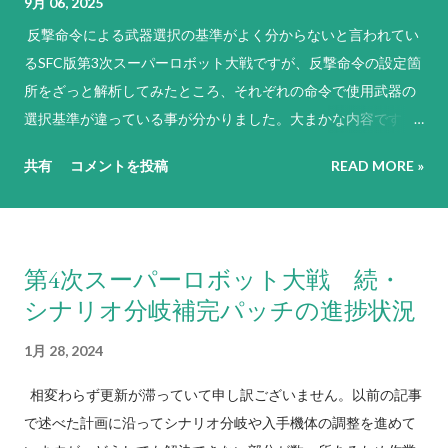
9月 06, 2025
反撃命令による武器選択の基準がよく分からないと言われてい
るSFC版第3次スーパーロボット大戦ですが、反撃命令の設定箇
所をざっと解析してみたところ、それぞれの命令で使用武器の
選択基準が違っている事が分かりました。大まかな内容です
が、基本的には以下のような基準で反撃武器や行動を選択して
共有
コメントを投稿
READ MORE »
います（なお、原則として敵軍やNPCのパイロットは「必ず反
撃せよ！」に設定されています）。 「必ず反撃せよ！」は、
残弾や残りENにかかわらず命中率が1%以上ある最強の武器を
選択。その武器の命中率がゼロになる場合は、次に威力が高く
第4次スーパーロボット大戦 続・
命中率が1%以上ある武器を選択するという思考を繰り返す。ど
シナリオ分岐補完パッチの進捗状況
うしようもない場合は命中率がゼロでもとにかく現状で使用可
能な最強の武器を選択する。これに合致する武器がない場合は
1月 28, 2024
反撃不能扱いになる。弾切れや射程外からの攻撃には何もしな
相変わらず更新が滞っていて申し訳ございません。以前の記事
い。先攻側の攻撃でHPがゼロになると判断しても反撃を試み、
で述べた計画に沿ってシナリオ分岐や入手機体の調整を進めて
それができない場合は反撃不能扱いとなる。原則として武器選