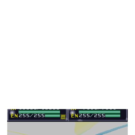
本来の「ガンキャノン・ディテクター（=13文字）」から「ガ
ンキャノンディテクター（=12文字。ゲーム「ギレンの野望」
シリーズではやはり文字数制限のせいかこの表記になっていま
した）」にしてみましたが、やはり何だか間が抜けているとい
うかしっくりしない印象になってしまいますね。実際にガンキ
ャノン・ディテクターを追加するかどうかは決めかねています
が、表示制限に逆らうにはどのような仕様にするか悩みどころ
です。このまま押し切ってしまうという手もないわけではあり
ませんが、やはり何とかしてみたいものです。やるとすれば最
大で8文字まで表示できるパイロット略称を一文字分詰めて7文
字に変更するという形が楽だと思うのですが、そうなると今度
は略称で7.5文字を使用する暗黒大将軍が被害を被る事になりま
す（自軍に加わる事はないので実際に実害があるかどうかは不
明ですが）。恐らく画面が崩れる不具合が発生するのではない
でしょうか。