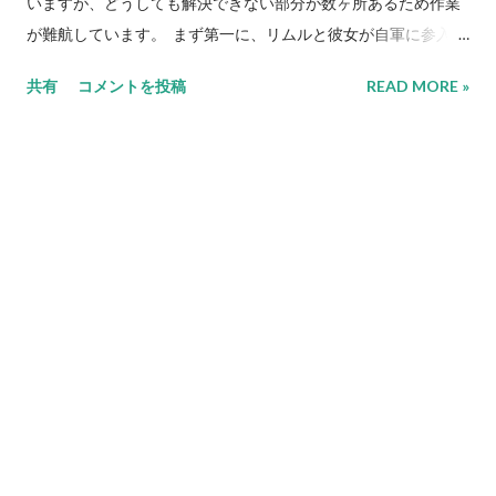
いますが、どうしても解決できない部分が数ヶ所あるため作業
択の際に相手の残りHPは考慮しないため、反撃相手のHPが仮
が難航しています。 まず第一に、リムルと彼女が自軍に参入す
に残り1であろうとも最強の武器で反撃する。前述の通り、敵軍
る際に持ってくるライネックの件です。原作でのリムルは一旦
やNPCは原則としてこの命令が設定されているため、回避力
共有
コメントを投稿
READ MORE »
ゼラーナ隊と合流するものの単なる足手まといでしかなく、ほ
（=パイロットの反応と操縦と直感の総和に機体のサイズ補正を
とんど戦う事なくトッドによってゼラーナ隊から連れ出されて
適用した数値）が低いユニットは威力重視の武器で反撃される
再びルーザに引き渡されています。その点を考えるとリムルは
事が多い。残弾やEN消費も気になるところだが、分身持ちであ
自軍に合流してもパイロット登録はされず会話やエンディング
るゲッター2系やF91であればこの命令を活用できるかもしれな
に登場するのみに留め、代わりに彼女が合流するルートではト
い。 「積極的にいけ！」は、相手が一撃で倒せる場合は命中
ッドが自軍に参入するように変更しようかと思っています。こ
率が1%以上ある最強の武器を選択。但し、その武器の残弾が残
れならばライネックの扱いも原作通りになりますし、わざわざ
り1だったり、その武器を使用してもう一度使用できるだけの残
リムルのいるルートを通るメリットができると思うのです。 第
りENがなくなる場合は使わず、次に威力が高く命中率が1%以
二に、終盤でのゲスト三将軍の扱いです。皆様ご存知の通り、
上あり、かつ残弾が残り2以上か現在のENで二回以上使用でき
第4次での三将軍はロフが敵対したまま戦死、ゼブとセティは早
るEN消費武器を選択するという思考を繰り返す（EN消費武器に
期ルートであれば戦闘に空しさを感じ撤退、通常ルートであれ
関してはたまに例外あり）。どうしようもない場合は弾切れ、
ばロフの後を追って戦死します。これが第4次Sになると条件を
またはEN枯渇にならない命中率がゼロの現在選択できる最強の
満たす事でロフ、ゼブ、セティの三人がゼゼーナンに愛想を尽
武器を選択する。これに合致する武器がない場合は反撃不能扱