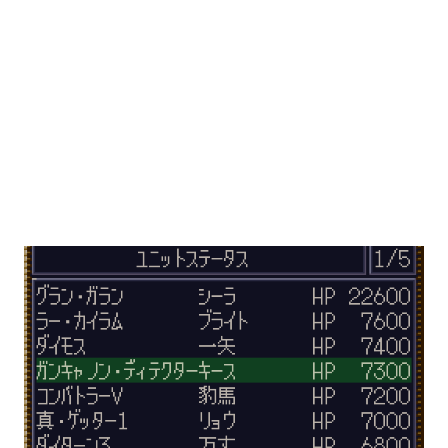
載するダンクーガのパルスレーザーと比較してみる事にしま
す。 これがダンクーガのパルスレーザーの写真です。元々は同
じ武器の筈なのですが、陸への攻撃が可能になっているのと命
中率が改善している反面、クリティカル補正と攻撃力と射程が
大幅に減少しています。何がどうなると合体後でこんなに攻撃
力や射程がダウンするのかと考え込んでしまいますね。ちなみ
にダンクーガの総合地形適応は陸・空ともにBですがビッグモ
スは陸Aなので、これによるダメージ減少も向かい風となりま
す。また、冷静にダンクーガの武装を見てみると断空剣と断空
砲以外は合体前のビッグモスよりも大幅に劣っている事が分か
ります。原作では終盤になってようやく追加された連装キャノ
ン砲がビッグモスのパルスレーザーよりも弱い武器というのは
何とも納得がいきません（ちなみに運動性もビッグモスよりダ
ンクーガの方が劣っていたりします…）。仮にダンクーガ状態
のままでもビッグモスの武装が同じ攻撃力で使用できていれば
MSやHMとの戦いでかなり楽ができたのではないかと思えてし