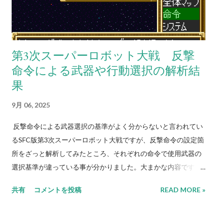
択の際に相手の残りHPは考慮しないため、反撃相手のHPが仮
に残り1であろうとも最強の武器で反撃する。前述の通り、敵軍
やNPCは原則としてこの命令が設定されているため、回避力
（=パイロットの反応と操縦と直感の総和に機体のサイズ補正を
第3次スーパーロボット大戦 反撃
適用した数値）が低いユニットは威力重視の武器で反撃される
命令による武器や行動選択の解析結
事が多い。残弾やEN消費も気になるところだが、分身持ちであ
果
るゲッター2系やF91であればこの命令を活用できるかもしれな
い。 「積極的にいけ！」は、相手が一撃で倒せる場合は命中
9月 06, 2025
率が1%以上ある最強の武器を選択。但し、その武器の残弾が残
り1だったり、その武器を使用してもう一度使用できるだけの残
反撃命令による武器選択の基準がよく分からないと言われてい
りENがなくなる場合は使わず、次に威力が高く命中率が1%以
るSFC版第3次スーパーロボット大戦ですが、反撃命令の設定箇
上あり、かつ残弾が残り2以上か現在のENで二回以上使用でき
所をざっと解析してみたところ、それぞれの命令で使用武器の
るEN消費武器を選択するという思考を繰り返す（EN消費武器に
選択基準が違っている事が分かりました。大まかな内容です
関してはたまに例外あり）。どうしようもない場合は弾切れ、
が、基本的には以下のような基準で反撃武器や行動を選択して
共有
コメントを投稿
READ MORE »
またはEN枯渇にならない命中率がゼロの現在選択できる最強の
います（なお、原則として敵軍やNPCのパイロットは「必ず反
武器を選択する。これに合致する武器がない場合は反撃不能扱
撃せよ！」に設定されています）。 「必ず反撃せよ！」は、