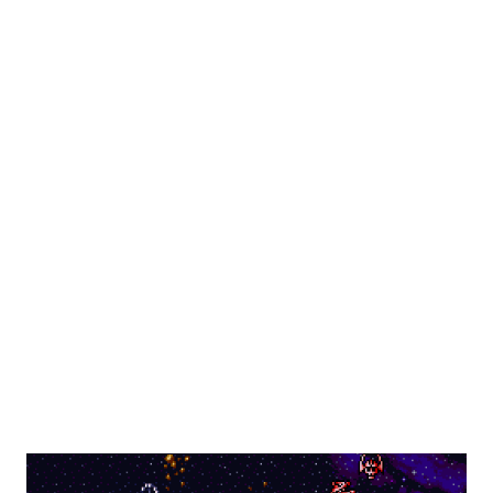
いになる（そのため、条件を成立させれば弾切れでなくともパ
残弾や残りENにかかわらず命中率が1%以上ある最強の武器を
イロットが弾切れの台詞を吐く姿を拝める）弾切れや射程外か
選択。その武器の命中率がゼロになる場合は、次に威力が高く
らの攻撃には何もしない。相手を一撃で倒せない場合の思考も
命中率が1%以上ある武器を選択するという思考を繰り返す。ど
同様。やはり原則として武器選択の際に反撃相手の...
うしようもない場合は命中率がゼロでもとにかく現状で使用可
能な最強の武器を選択する。これに合致する武器がない場合は
反撃不能扱いになる。弾切れや射程外からの攻撃には何もしな
い。先攻側の攻撃でHPがゼロになると判断しても反撃を試み、
それができない場合は反撃不能扱いとなる。原則として武器選
択の際に相手の残りHPは考慮しないため、反撃相手のHPが仮
に残り1であろうとも最強の武器で反撃する。前述の通り、敵軍
やNPCは原則としてこの命令が設定されているため、回避力
（=パイロットの反応と操縦と直感の総和に機体のサイズ補正を
適用した数値）が低いユニットは威力重視の武器で反撃される
事が多い。残弾やEN消費も気になるところだが、分身持ちであ
るゲッター2系やF91であればこの命令を活用できるかもしれな
い。 「積極的にいけ！」は、相手が一撃で倒せる場合は命中