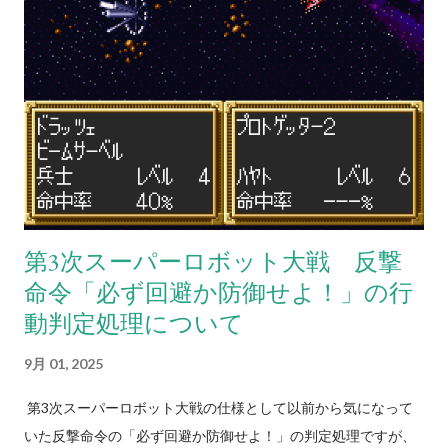
率が1%以上ある最強の武器を選択。但し、その武器の残弾が残
り1だったり、その武器を使用してもう一度使用できるだけの残
りENがなくなる場合は使わず、次に威力が高く命中率が1%以
上あり、かつ残弾が残り2以上か現在のENで二回以上使用でき
るEN消費武器を選択するという思考を繰り返す（EN消費武器に
関してはたまに例外あり）。どうしようもない場合は弾切れ、
またはEN枯渇にならない命中率がゼロの現在選択できる最強の
武器を選択する。これに合致する武器がない場合は反撃不能扱
いになる（そのため、条件を成立させれば弾切れでなくともパ
第3次スーパーロボット大戦 反撃
イロットが弾切れの台詞を吐く姿を拝める）弾切れや射程外か
命令「必ず回避か防御せよ！」の行
らの攻撃には何もしない。相手を一撃で倒せない場合の思考も
同様。やはり原則として武器選択の際に反撃相手の...
動判定処理について
9月 01, 2025
第3次スーパーロボット大戦の仕様として以前から気になって
いた反撃命令の「必ず回避か防御せよ！」の判定処理ですが、