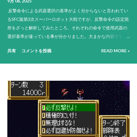
9月 06, 2025
反撃命令による武器選択の基準がよく分からないと言われてい
るSFC版第3次スーパーロボット大戦ですが、反撃命令の設定箇
所をざっと解析してみたところ、それぞれの命令で使用武器の
選択基準が違っている事が分かりました。大まかな内容です
が、基本的には以下のような基準で反撃武器や行動を選択して
共有
コメントを投稿
READ MORE »
います（なお、原則として敵軍やNPCのパイロットは「必ず反
撃せよ！」に設定されています）。 「必ず反撃せよ！」は、
残弾や残りENにかかわらず命中率が1%以上ある最強の武器を
選択。その武器の命中率がゼロになる場合は、次に威力が高く
命中率が1%以上ある武器を選択するという思考を繰り返す。ど
うしようもない場合は命中率がゼロでもとにかく現状で使用可
能な最強の武器を選択する。これに合致する武器がない場合は
反撃不能扱いになる。弾切れや射程外からの攻撃には何もしな
い。先攻側の攻撃でHPがゼロになると判断しても反撃を試み、
それができない場合は反撃不能扱いとなる。原則として武器選