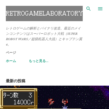
スキップしてメイン コンテンツに移動
レトロゲームの解析とバイナリ改造。最近のメイ
ンコンテンツはスーパーロボット大戦（SUPER
ROBOT WARS／超级机器人大战）とキャプテン翼
4。
ページ
ホーム
もっと見る…
最新の投稿