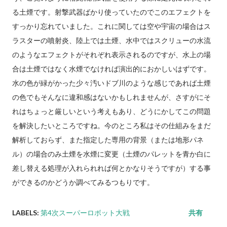
る土煙です。射撃武器ばかり使っていたのでこのエフェクトを
すっかり忘れていました。これに関しては空や宇宙の場合はス
ラスターの噴射炎、陸上では土煙、水中ではスクリューの水流
のようなエフェクトがそれぞれ表示されるのですが、水上の場
合は土煙ではなく水煙でなければ演出的におかしいはずです。
水の色が緑がかった少々汚いドブ川のような感じであれば土煙
の色でもそんなに違和感はないかもしれませんが、さすがにそ
れはちょっと厳しいという考えもあり、どうにかしてこの問題
を解決したいところですね。今のところ私はその仕組みをまだ
解析しておらず、また指定した専用の背景（または地形パネ
ル）の場合のみ土煙を水煙に変更（土煙のパレットを青か白に
差し替える処理が入れられれば何とかなりそうですが）する事
ができるのかどうか調べてみるつもりです。
LABELS:
第4次スーパーロボット大戦
共有