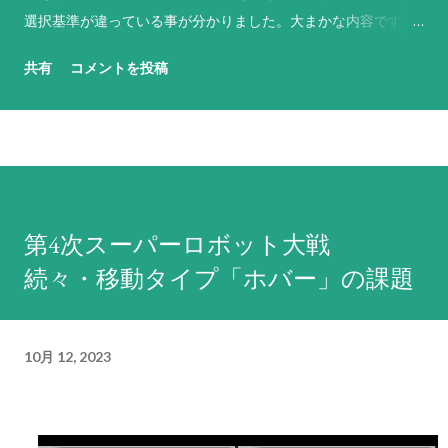
選択基準が違っている事が分かりました。大まかな内容です
が、基本的には以下のような基準で反撃武器や行動を選択して
共有
コメントを投稿
います（なお、原則として敵軍やNPCのパイロットは「必ず反
撃せよ！」に設定されています）。 「必ず反撃せよ！」は、
残弾や残りENにかかわらず命中率が1%以上ある最強の武器を
選択。その武器の命中率がゼロになる場合は、次に威力が高く
命中率が1%以上ある武器を選択するという思考を繰り返す。ど
うしようもない場合は命中率がゼロでもとにかく現状で使用可
第4次スーパーロボット大戦
能な最強の武器を選択する。これに合致する武器がない場合は
続々・移動タイプ「ホバー」の課題
反撃不能扱いになる。弾切れや射程外からの攻撃には何もしな
い。先攻側の攻撃でHPがゼロになると判断しても反撃を試み、
それができない場合は反撃不能扱いとなる。原則として武器選
10月 12, 2023
択の際に相手の残りHPは考慮しないため、反撃相手のHPが仮
に残り1であろうとも最強の武器で反撃する。前述の通り、敵軍
やNPCは原則としてこの命令が設定されているため、回避力
（=パイロットの反応と操縦と直感の総和に機体のサイズ補正を