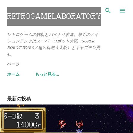
スキップしてメイン コンテンツに移動
レトロゲームの解析とバイナリ改造。最近のメイ
ンコンテンツはスーパーロボット大戦（SUPER
ROBOT WARS／超级机器人大战）とキャプテン翼
4。
ページ
ホーム
もっと見る…
最新の投稿