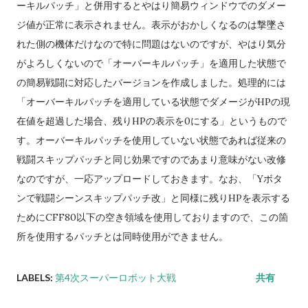
ーキルパッチ」と併用するとやはり簡易ウィンドウでのダメー
ジ値が正常に表示されません。表示がおかしくなるのは撃墜さ
れた側の機体だけなので特に問題はないのですが、やはり気分
がよろしくないので「オーバーキルパッチ」を適用した状態で
の簡易戦闘に対応したバージョンを作成しました。処理的には
「オーバーキルパッチを適用している状態でダメージがHPの現
在値を超過した場合、
残りHPの表示を0にする」というもので
す。
オーバーキルパッチを使用していない状態であれば従来の
戦闘スキップパッチと同じ効果ですのであまり意味がない改修
なのですが、一応アップロードしておきます。
なお、
「Yボタ
ンで戦闘シーンスキップパッチ改」と同様に
残りHPを表示する
ためにCFF80以下の空き領域を使用しておりますので、この箇
所を使用するパッチとは同時使用ができません。
LABELS:
第4次スーパーロボット大戦
共有