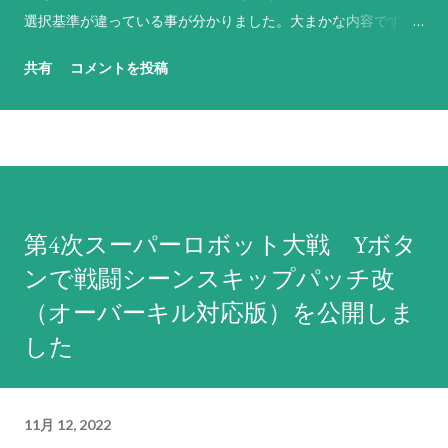
選択基準が違っている事が分かりました。大まかな内容です
が、基本的には以下のような基準で反撃武器や行動を選択して
共有
コメントを投稿
います（なお、原則として敵軍やNPCのパイロットは「必ず反
撃せよ！」に設定されています）。 「必ず反撃せよ！」は、
残弾や残りENにかかわらず命中率が1%以上ある最強の武器を
選択。その武器の命中率がゼロになる場合は、次に威力が高く
命中率が1%以上ある武器を選択するという思考を繰り返す。ど
うしようもない場合は命中率がゼロでもとにかく現状で使用可
第4次スーパーロボット大戦 Yボタ
能な最強の武器を選択する。これに合致する武器がない場合は
ンで戦闘シーンスキップパッチ改
反撃不能扱いになる。弾切れや射程外からの攻撃には何もしな
い。先攻側の攻撃でHPがゼロになると判断しても反撃を試み、
（オーバーキル対応版）を公開しま
それができない場合は反撃不能扱いとなる。原則として武器選
した
択の際に相手の残りHPは考慮しないため、反撃相手のHPが仮
に残り1であろうとも最強の武器で反撃する。前述の通り、敵軍
やNPCは原則としてこの命令が設定されているため、回避力
11月 12, 2022
（=パイロットの反応と操縦と直感の総和に機体のサイズ補正を