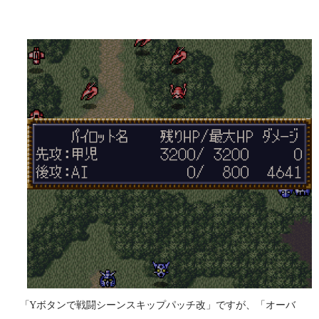
適用した数値）が低いユニットは威力重視の武器で反撃される
事が多い。残弾やEN消費も気になるところだが、分身持ちであ
るゲッター2系やF91であればこの命令を活用できるかもしれな
い。 「積極的にいけ！」は、相手が一撃で倒せる場合は命中
率が1%以上ある最強の武器を選択。但し、その武器の残弾が残
り1だったり、その武器を使用してもう一度使用できるだけの残
りENがなくなる場合は使わず、次に威力が高く命中率が1%以
上あり、かつ残弾が残り2以上か現在のENで二回以上使用でき
るEN消費武器を選択するという思考を繰り返す（EN消費武器
に関してはたまに例外あり）。どうしようもない場合は弾切
れ、またはEN枯渇にならない命中率がゼロの現在選択できる最
強の武器を選択する。これに合致する武器がない場合は反撃不
能扱いになる（そのため、条件を成立させれば弾切れでなくと
もパイロットが弾切れの台詞を吐く姿を拝める）弾切れや射程
外からの攻撃には何もしない。相手を一撃で倒せない場合の思
「Yボタンで戦闘シーンスキップパッチ改」ですが、「オーバ
考も同様。やはり原則として武器選択の際に反撃相手の...