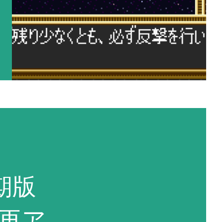
期版
を再ア