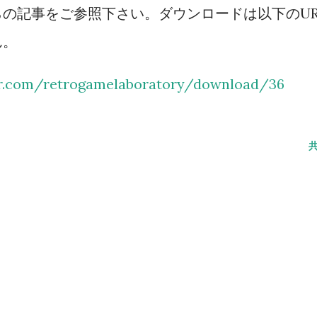
の記事をご参照下さい。ダウンロードは以下のUR
のため、条件を成立させれば弾切れでなく
ん。
を吐く姿を拝める）弾切れや射程外からの
撃で倒せない場合の思考も同様。やはり原
er.com/retrogamelaboratory/download/36
...