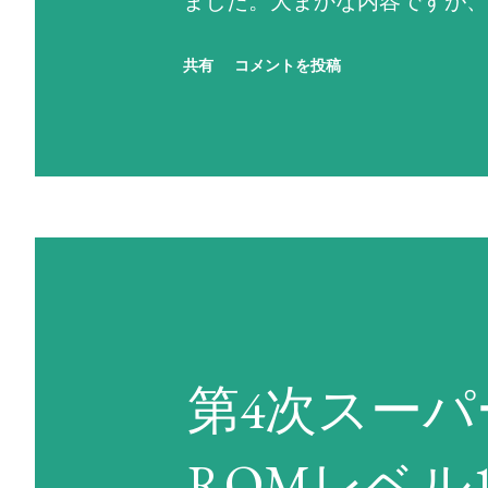
ました。大まかな内容ですが、
行動を選択しています（なお、
共有
コメントを投稿
ず反撃せよ！」に設定されて
残りENにかかわらず命中率が
中率がゼロになる場合は、次に
するという思考を繰り返す。ど
にかく現状で使用可能な最強の
い場合は反撃不能扱いになる。
い。先攻側の攻撃でHPがゼロ
第4次スー
ない場合は反撃不能扱いとなる
は考慮しないため、反撃相手の
ROMレベル
撃する。前述の通り、敵軍やN