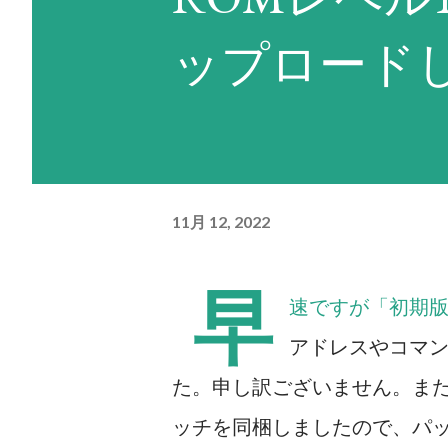
ため、回避力（=パイロットの
ップロード
を適用した数値）が低いユニッ
い。残弾やEN消費も気になる
F91であればこの命令を活用
は、相手が一撃で倒せる場合は
11月 12, 2022
し、その武器の残弾が残り1だ
きるだけの残りENがなくなる
早
速ですが「初期版
上あり、かつ残弾が残り2以上
アドレスやコマ
器を選択するという思考を繰り
た。申し訳ございません。また
り）。どうしようもない場合は
ッチを同梱しましたので、パ
ゼロの現在選択できる最強の武