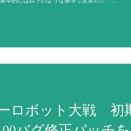
基本的には以下のような基準で反撃武器や
原則として敵軍やNPCのパイロットは「必
います）。 「必ず反撃せよ！」は、残弾や
1%以上ある最強の武器を選択。その武器の命
威力が高く命中率が1%以上ある武器を選択
うしようもない場合は命中率がゼロでもと
武器を選択する。これに合致する武器がな
弾切れや射程外からの攻撃には何もしな
になると判断しても反撃を試み、それができ
パーロボット大戦 初
。原則として武器選択の際に相手の残りHP
HPが仮に残り1であろうとも最強の武器で反
100バグ修正パッチ
PCは原則としてこの命令が設定されている