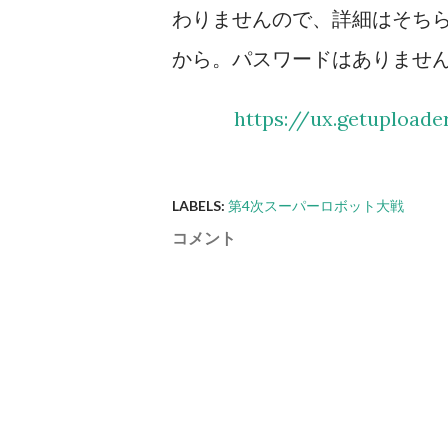
わりませんので、詳細はそちら
場合は反撃不能扱いになる（そ
から。パスワードはありませ
ともパイロットが弾切れの台詞
攻撃には何もしない。相手を一
https://ux.getupload
則として武器選択の際に反撃相手の
LABELS:
第4次スーパーロボット大戦
コメント