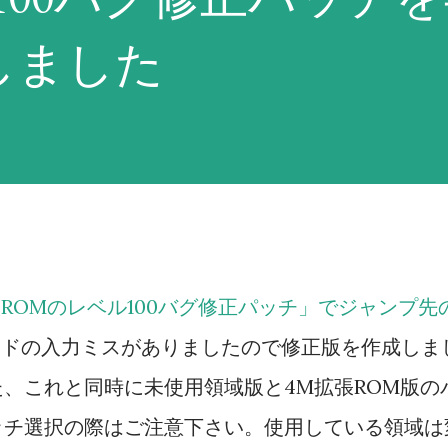
反応と操縦と直感の総和に機体のサイズ補正
しました
トは威力重視の武器で反撃される事が多
ところだが、分身持ちであるゲッター2系や
できるかもしれない。 「積極的にいけ！」
命中率が1%以上ある最強の武器を選択。但
ったり、その武器を使用してもう一度使用で
場合は使わず、次に威力が高く命中率が1%以
ROMのレベル100バグ修正パッチ」でジャンプ先
か現在のENで二回以上使用できるEN消費武
ンドの入力ミスがありましたので修正版を作成しま
返す（EN消費武器に関してはたまに例外あ
、これと同時に未使用領域版と4M拡張ROM版の
弾切れ、またはEN枯渇にならない命中率が
ッチ選択の際はご注意下さい。使用している領域は
器を選択する。これに合致する武器がない