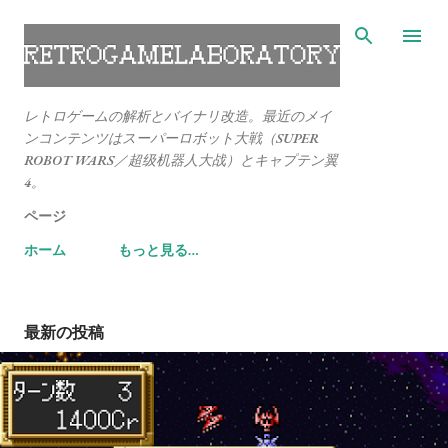
スキップしてメイン コンテンツに移動
レトロゲームの解析とバイナリ改造。最近のメイ
ンコンテンツはスーパーロボット大戦（SUPER
ROBOT WARS／超级机器人大战）とキャプテン翼
4。
ページ
ホーム
もっと見る…
最新の投稿