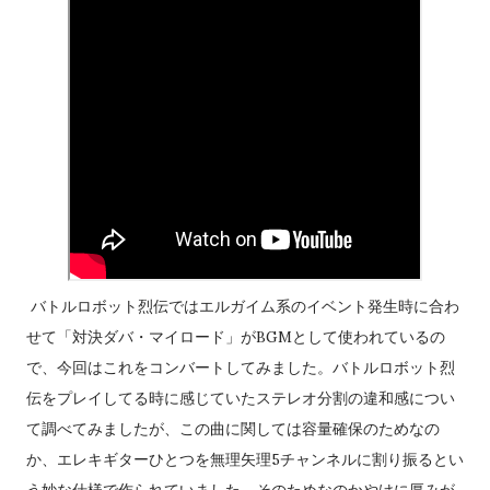
適用した数値）が低いユニットは威力重視の武器で反撃される
事が多い。残弾やEN消費も気になるところだが、分身持ちであ
るゲッター2系やF91であればこの命令を活用できるかもしれな
い。 「積極的にいけ！」は、相手が一撃で倒せる場合は命中
率が1%以上ある最強の武器を選択。但し、その武器の残弾が残
り1だったり、その武器を使用してもう一度使用できるだけの残
りENがなくなる場合は使わず、次に威力が高く命中率が1%以
上あり、かつ残弾が残り2以上か現在のENで二回以上使用でき
るEN消費武器を選択するという思考を繰り返す（EN消費武器
に関してはたまに例外あり）。どうしようもない場合は弾切
バトルロボット烈伝ではエルガイム系のイベント発生時に合わ
れ、またはEN枯渇にならない命中率がゼロの現在選択できる最
せて「対決ダバ・マイロード」がBGMとして使われているの
強の武器を選択する。これに合致する武器がない場合は反撃不
で、今回はこれをコンバートしてみました。バトルロボット烈
能扱いになる（そのため、条件を成立させれば弾切れでなくと
伝をプレイしてる時に感じていたステレオ分割の違和感につい
もパイロットが弾切れの台詞を吐く姿を拝める）弾切れや射程
て調べてみましたが、この曲に関しては容量確保のためなの
外からの攻撃には何もしない。相手を一撃で倒せない場合の思
か、エレキギターひとつを無理矢理5チャンネルに割り振るとい
考も同様。やはり原則として武器選択の際に反撃相手の...
う妙な仕様で作られていました。そのためなのかやけに厚みが