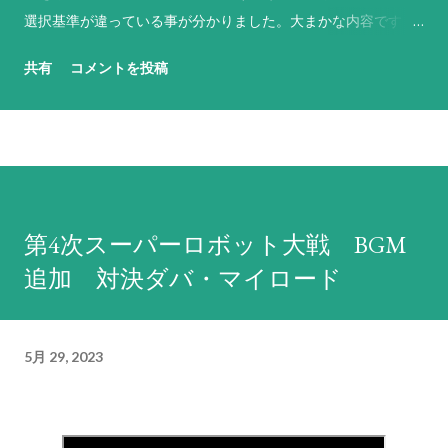
選択基準が違っている事が分かりました。大まかな内容です
が、基本的には以下のような基準で反撃武器や行動を選択して
共有
コメントを投稿
います（なお、原則として敵軍やNPCのパイロットは「必ず反
撃せよ！」に設定されています）。 「必ず反撃せよ！」は、
残弾や残りENにかかわらず命中率が1%以上ある最強の武器を
選択。その武器の命中率がゼロになる場合は、次に威力が高く
命中率が1%以上ある武器を選択するという思考を繰り返す。ど
うしようもない場合は命中率がゼロでもとにかく現状で使用可
第4次スーパーロボット大戦 BGM
能な最強の武器を選択する。これに合致する武器がない場合は
追加 対決ダバ・マイロード
反撃不能扱いになる。弾切れや射程外からの攻撃には何もしな
い。先攻側の攻撃でHPがゼロになると判断しても反撃を試み、
それができない場合は反撃不能扱いとなる。原則として武器選
5月 29, 2023
択の際に相手の残りHPは考慮しないため、反撃相手のHPが仮
に残り1であろうとも最強の武器で反撃する。前述の通り、敵軍
やNPCは原則としてこの命令が設定されているため、回避力
（=パイロットの反応と操縦と直感の総和に機体のサイズ補正を