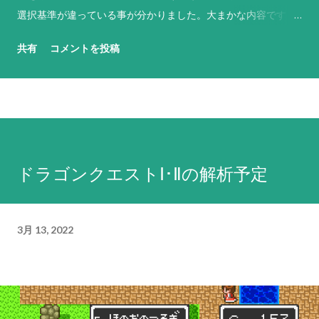
選択基準が違っている事が分かりました。大まかな内容です
が、基本的には以下のような基準で反撃武器や行動を選択して
共有
コメントを投稿
います（なお、原則として敵軍やNPCのパイロットは「必ず反
撃せよ！」に設定されています）。 「必ず反撃せよ！」は、
残弾や残りENにかかわらず命中率が1%以上ある最強の武器を
選択。その武器の命中率がゼロになる場合は、次に威力が高く
命中率が1%以上ある武器を選択するという思考を繰り返す。ど
うしようもない場合は命中率がゼロでもとにかく現状で使用可
ドラゴンクエストⅠ･Ⅱの解析予定
能な最強の武器を選択する。これに合致する武器がない場合は
反撃不能扱いになる。弾切れや射程外からの攻撃には何もしな
い。先攻側の攻撃でHPがゼロになると判断しても反撃を試み、
3月 13, 2022
それができない場合は反撃不能扱いとなる。原則として武器選
択の際に相手の残りHPは考慮しないため、反撃相手のHPが仮
に残り1であろうとも最強の武器で反撃する。前述の通り、敵軍
やNPCは原則としてこの命令が設定されているため、回避力
（=パイロットの反応と操縦と直感の総和に機体のサイズ補正を