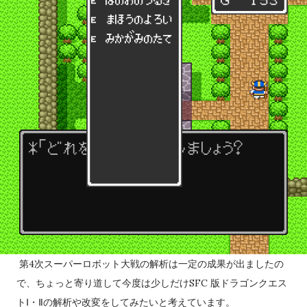
適用した数値）が低いユニットは威力重視の武器で反撃される
事が多い。残弾やEN消費も気になるところだが、分身持ちであ
るゲッター2系やF91であればこの命令を活用できるかもしれな
い。 「積極的にいけ！」は、相手が一撃で倒せる場合は命中
率が1%以上ある最強の武器を選択。但し、その武器の残弾が残
り1だったり、その武器を使用してもう一度使用できるだけの残
りENがなくなる場合は使わず、次に威力が高く命中率が1%以
上あり、かつ残弾が残り2以上か現在のENで二回以上使用でき
るEN消費武器を選択するという思考を繰り返す（EN消費武器
に関してはたまに例外あり）。どうしようもない場合は弾切
れ、またはEN枯渇にならない命中率がゼロの現在選択できる最
強の武器を選択する。これに合致する武器がない場合は反撃不
能扱いになる（そのため、条件を成立させれば弾切れでなくと
もパイロットが弾切れの台詞を吐く姿を拝める）弾切れや射程
第4次スーパーロボット大戦の解析は一定の成果が出ましたの
外からの攻撃には何もしない。相手を一撃で倒せない場合の思
で、ちょっと寄り道して今度は少しだけSFC
版
ドラゴンクエス
考も同様。やはり原則として武器選択の際に反撃相手の...
トⅠ・Ⅱの解析や改変をしてみたいと考えています。