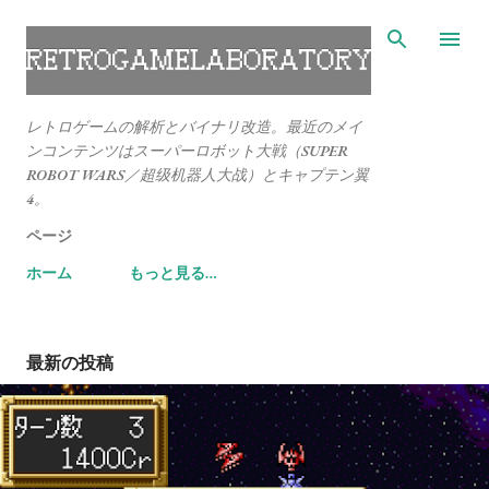
スキップしてメイン コンテンツに移動
レトロゲームの解析とバイナリ改造。最近のメイ
ンコンテンツはスーパーロボット大戦（SUPER
ROBOT WARS／超级机器人大战）とキャプテン翼
4。
ページ
ホーム
もっと見る…
最新の投稿