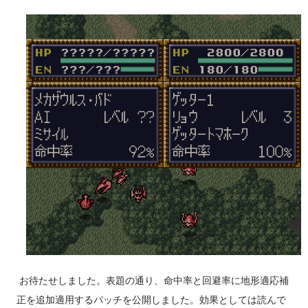
適用した数値）が低いユニットは威力重視の武器で反撃される
事が多い。残弾やEN消費も気になるところだが、分身持ちであ
るゲッター2系やF91であればこの命令を活用できるかもしれな
い。 「積極的にいけ！」は、相手が一撃で倒せる場合は命中
率が1%以上ある最強の武器を選択。但し、その武器の残弾が残
り1だったり、その武器を使用してもう一度使用できるだけの残
りENがなくなる場合は使わず、次に威力が高く命中率が1%以
上あり、かつ残弾が残り2以上か現在のENで二回以上使用でき
るEN消費武器を選択するという思考を繰り返す（EN消費武器
に関してはたまに例外あり）。どうしようもない場合は弾切
れ、またはEN枯渇にならない命中率がゼロの現在選択できる最
強の武器を選択する。これに合致する武器がない場合は反撃不
能扱いになる（そのため、条件を成立させれば弾切れでなくと
もパイロットが弾切れの台詞を吐く姿を拝める）弾切れや射程
お待たせしました。表題の通り、命中率と回避率に地形適応補
外からの攻撃には何もしない。相手を一撃で倒せない場合の思
正を追加適用するパッチを公開しました。効果としては読んで
考も同様。やはり原則として武器選択の際に反撃相手の...