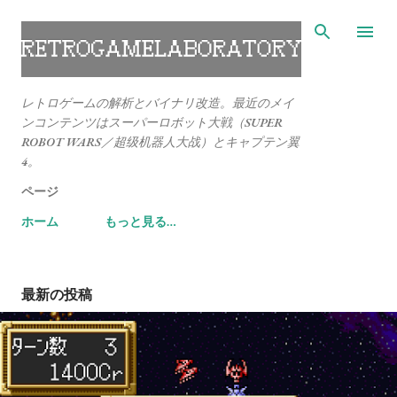
スキップしてメイン コンテンツに移動
レトロゲームの解析とバイナリ改造。最近のメイ
ンコンテンツはスーパーロボット大戦（SUPER
ROBOT WARS／超级机器人大战）とキャプテン翼
4。
ページ
ホーム
もっと見る…
最新の投稿