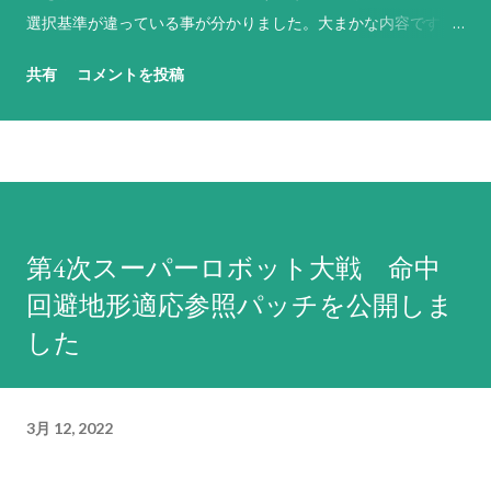
選択基準が違っている事が分かりました。大まかな内容です
が、基本的には以下のような基準で反撃武器や行動を選択して
共有
コメントを投稿
います（なお、原則として敵軍やNPCのパイロットは「必ず反
撃せよ！」に設定されています）。 「必ず反撃せよ！」は、
残弾や残りENにかかわらず命中率が1%以上ある最強の武器を
選択。その武器の命中率がゼロになる場合は、次に威力が高く
命中率が1%以上ある武器を選択するという思考を繰り返す。ど
うしようもない場合は命中率がゼロでもとにかく現状で使用可
第4次スーパーロボット大戦 命中
能な最強の武器を選択する。これに合致する武器がない場合は
回避地形適応参照パッチを公開しま
反撃不能扱いになる。弾切れや射程外からの攻撃には何もしな
い。先攻側の攻撃でHPがゼロになると判断しても反撃を試み、
した
それができない場合は反撃不能扱いとなる。原則として武器選
択の際に相手の残りHPは考慮しないため、反撃相手のHPが仮
に残り1であろうとも最強の武器で反撃する。前述の通り、敵軍
3月 12, 2022
やNPCは原則としてこの命令が設定されているため、回避力
（=パイロットの反応と操縦と直感の総和に機体のサイズ補正を