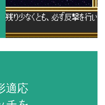
形適応
ッチを