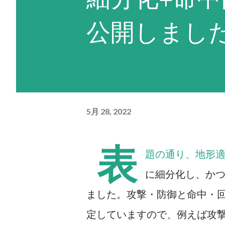
ため、回避力（=パイロットの
公開しまし
を適用した数値）が低いユニッ
い。残弾やEN消費も気になる
F91であればこの命令を活用
は、相手が一撃で倒せる場合は
5月 28, 2022
し、その武器の残弾が残り1だ
きるだけの残りENがなくなる
表
題の通り、地形適
上あり、かつ残弾が残り2以上
に細分化し、か
器を選択するという思考を繰り
ました。攻撃・防御と命中・
り）。どうしようもない場合は
定していますので、例えば攻
ゼロの現在選択できる最強の武