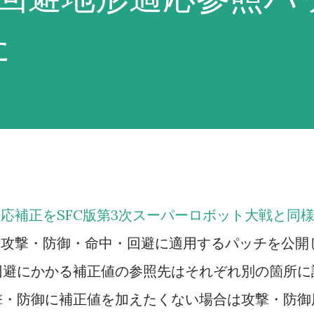
反応と操縦と直感の総和に機体のサイズ補正
た
トは威力重視の武器で反撃される事が多
ところだが、分身持ちであるゲッター2系や
できるかもしれない。 「積極的にいけ！」
命中率が1%以上ある最強の武器を選択。但
ったり、その武器を使用してもう一度使用で
場合は使わず、次に威力が高く命中率が1%以
応補正をSFC版第3次スーパーロボット大戦と同
か現在のENで二回以上使用できるEN消費武
つ攻撃・防御・命中・回避に適用するパッチを公開
返す（EN消費武器に関してはたまに例外あ
回避にかかる補正値の参照先はそれぞれ別の箇所に
弾切れ、またはEN枯渇にならない命中率が
撃・防御に補正値を加えたくない場合は攻撃・防御
器を選択する。これに合致する武器がない