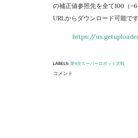
の補正値参照先を全て100（
場合は反撃不能扱いになる（そ
URLからダウンロード可能で
ともパイロットが弾切れの台詞
攻撃には何もしない。相手を一
https://ux.getupload
則として武器選択の際に反撃相手の
LABELS:
第4次スーパーロボット大戦
コメント