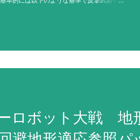
基本的には以下のような基準で反撃武器や
原則として敵軍やNPCのパイロットは「必
います）。 「必ず反撃せよ！」は、残弾や
1%以上ある最強の武器を選択。その武器の命
威力が高く命中率が1%以上ある武器を選択
うしようもない場合は命中率がゼロでもと
武器を選択する。これに合致する武器がな
弾切れや射程外からの攻撃には何もしな
になると判断しても反撃を試み、それができ
パーロボット大戦 地
。原則として武器選択の際に相手の残りHP
HPが仮に残り1であろうとも最強の武器で反
中回避地形適応参照パ
PCは原則としてこの命令が設定されている