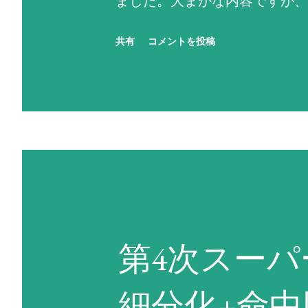
ました。大まかな内容ですが、
行動を選択しています（なお、
共有
コメントを投稿
ず反撃せよ！」に設定されて
残りENにかかわらず命中率が
中率がゼロになる場合は、次に
するという思考を繰り返す。ど
にかく現状で使用可能な最強の
い場合は反撃不能扱いになる。
い。先攻側の攻撃でHPがゼロ
第4次スー
ない場合は反撃不能扱いとなる
は考慮しないため、反撃相手の
細分化+命
撃する。前述の通り、敵軍やN