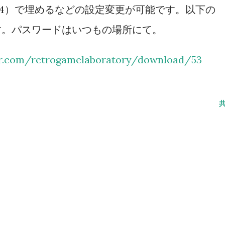
=64）で埋めるなどの設定変更が可能です。以下の
のため、条件を成立させれば弾切れでなく
す。パスワードはいつもの場所にて。
を吐く姿を拝める）弾切れや射程外からの
撃で倒せない場合の思考も同様。やはり原
er.com/retrogamelaboratory/download/53
...