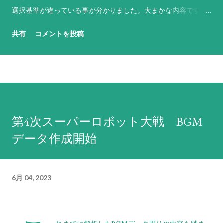
選択基準が違っている事が分かりました。大まかな内容です
が、基本的には以下のような基準で反撃武器や行動を選択して
共有
コメントを投稿
います（なお、原則として敵軍やNPCのパイロットは「必ず反
撃せよ！」に設定されています）。 「必ず反撃せよ！」は、
残弾や残りENにかかわらず命中率が1%以上ある最強の武器を
選択。その武器の命中率がゼロになる場合は、次に威力が高く
命中率が1%以上ある武器を選択するという思考を繰り返す。ど
うしようもない場合は命中率がゼロでもとにかく現状で使用可
第4次スーパーロボット大戦 BGM
能な最強の武器を選択する。これに合致する武器がない場合は
データ作成開始
反撃不能扱いになる。弾切れや射程外からの攻撃には何もしな
い。先攻側の攻撃でHPがゼロになると判断しても反撃を試み、
それができない場合は反撃不能扱いとなる。原則として武器選
6月 04, 2023
択の際に相手の残りHPは考慮しないため、反撃相手のHPが仮
に残り1であろうとも最強の武器で反撃する。前述の通り、敵軍
やNPCは原則としてこの命令が設定されているため、回避力
（=パイロットの反応と操縦と直感の総和に機体のサイズ補正を