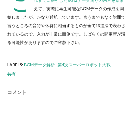
こ
れまでに解析したBGMデータ周りの内容を踏ま
適用した数値）が低いユニットは威力重視の武器で反撃される
えて、実際に再生可能なBGMデータの作成を開
事が多い。残弾やEN消費も気になるところだが、分身持ちであ
始しましたが、かなり難航しています。言うまでもなく譜面で
るゲッター2系やF91であればこの命令を活用できるかもしれな
言うところの音符や休符に相当するものが全て16進法で表わさ
い。 「積極的にいけ！」は、相手が一撃で倒せる場合は命中
れているので、入力が非常に面倒です。しばらくの間更新が滞
率が1%以上ある最強の武器を選択。但し、その武器の残弾が残
る可能性がありますのでご容赦下さい。
り1だったり、その武器を使用してもう一度使用できるだけの残
りENがなくなる場合は使わず、次に威力が高く命中率が1%以
LABELS:
BGMデータ解析
第4次スーパーロボット大戦
上あり、かつ残弾が残り2以上か現在のENで二回以上使用でき
るEN消費武器を選択するという思考を繰り返す（EN消費武器
共有
に関してはたまに例外あり）。どうしようもない場合は弾切
れ、またはEN枯渇にならない命中率がゼロの現在選択できる最
コメント
強の武器を選択する。これに合致する武器がない場合は反撃不
能扱いになる（そのため、条件を成立させれば弾切れでなくと
もパイロットが弾切れの台詞を吐く姿を拝める）弾切れや射程
外からの攻撃には何もしない。相手を一撃で倒せない場合の思
考も同様。やはり原則として武器選択の際に反撃相手の...