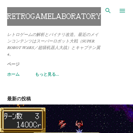
スキップしてメイン コンテンツに移動
レトロゲームの解析とバイナリ改造。最近のメイ
ンコンテンツはスーパーロボット大戦（SUPER
ROBOT WARS／超级机器人大战）とキャプテン翼
4。
ページ
ホーム
もっと見る…
最新の投稿