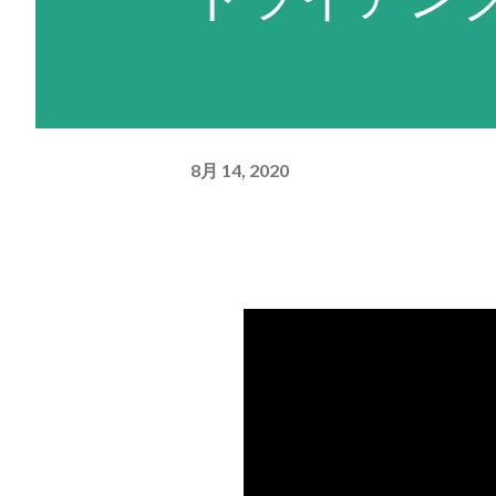
ため、回避力（=パイロットの
を適用した数値）が低いユニッ
い。残弾やEN消費も気になる
F91であればこの命令を活用
8月 14, 2020
は、相手が一撃で倒せる場合は
し、その武器の残弾が残り1だ
きるだけの残りENがなくなる
上あり、かつ残弾が残り2以上
器を選択するという思考を繰り
り）。どうしようもない場合は
ゼロの現在選択できる最強の武