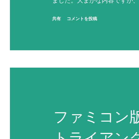
ました。大まかな内容ですが、
行動を選択しています（なお、
共有
コメントを投稿
ず反撃せよ！」に設定されて
残りENにかかわらず命中率が
中率がゼロになる場合は、次に
するという思考を繰り返す。ど
にかく現状で使用可能な最強の
い場合は反撃不能扱いになる。
い。先攻側の攻撃でHPがゼロ
ファミコン
ない場合は反撃不能扱いとなる
は考慮しないため、反撃相手の
トライアン
撃する。前述の通り、敵軍やN