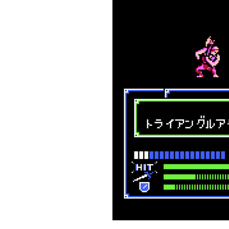
場合は反撃不能扱いになる（そ
ともパイロットが弾切れの台詞
攻撃には何もしない。相手を一
則として武器選択の際に反撃相手の