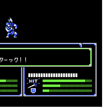
のため、条件を成立させれば弾切れでなく
を吐く姿を拝める）弾切れや射程外からの
撃で倒せない場合の思考も同様。やはり原
...