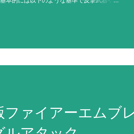
基本的には以下のような基準で反撃武器や
原則として敵軍やNPCのパイロットは「必
います）。 「必ず反撃せよ！」は、残弾や
1%以上ある最強の武器を選択。その武器の命
威力が高く命中率が1%以上ある武器を選択
うしようもない場合は命中率がゼロでもと
武器を選択する。これに合致する武器がな
弾切れや射程外からの攻撃には何もしな
になると判断しても反撃を試み、それができ
版ファイアーエム
。原則として武器選択の際に相手の残りHP
HPが仮に残り1であろうとも最強の武器で反
グルアタック
PCは原則としてこの命令が設定されている